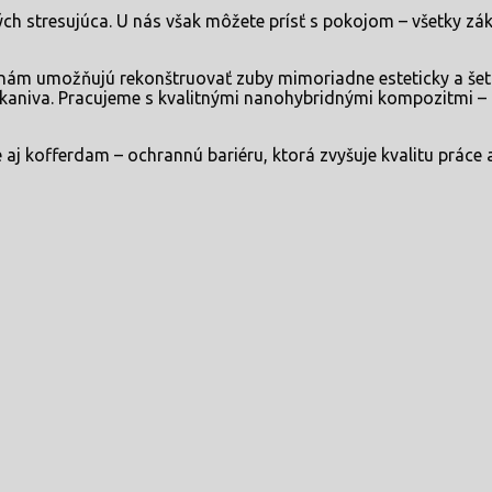
 stresujúca. U nás však môžete prísť s pokojom – všetky zákr
 nám umožňujú rekonštruovať zuby mimoriadne esteticky a šet
aniva. Pracujeme s kvalitnými nanohybridnými kompozitmi – t
j kofferdam – ochrannú bariéru, ktorá zvyšuje kvalitu práce a