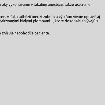
oky vykonávame v lokálnej anestézii, takže ošetrenie
rne. Vďaka adhézii medzi zubom a výplňou vieme opraviť aj
akzvanými bielymi plombami –, ktoré dokonale splývajú s
 znižuje nepohodlie pacienta.