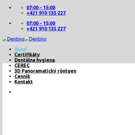
Skip
07:00 - 15:00
to
+421 910 135 227
content
07:00 - 15:00
+421 910 135 227
Úvod
Certifikáty
Dentálna hygiena
CEREC
3D Panoramatický röntgen
Cenník
Kontakt