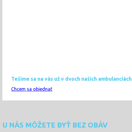
Tešíme sa na vás už v dvoch našich ambulanciách
Chcem sa objednať
U NÁS MÔŽETE BYŤ BEZ OBÁV