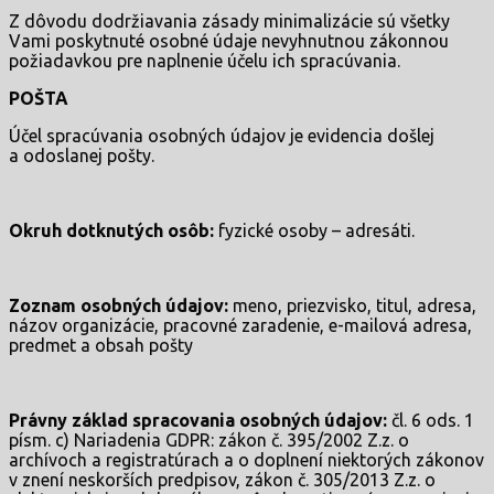
Z dôvodu dodržiavania zásady minimalizácie sú všetky
Vami poskytnuté osobné údaje nevyhnutnou zákonnou
požiadavkou pre naplnenie účelu ich spracúvania.
POŠTA
Účel spracúvania osobných údajov je evidencia došlej
a odoslanej pošty.
Okruh dotknutých osôb:
fyzické osoby – adresáti.
Zoznam osobných údajov:
meno, priezvisko, titul, adresa,
názov organizácie, pracovné zaradenie, e-mailová adresa,
predmet a obsah pošty
Právny základ spracovania osobných údajov:
čl. 6 ods. 1
písm. c) Nariadenia GDPR: zákon č. 395/2002 Z.z. o
archívoch a registratúrach a o doplnení niektorých zákonov
v znení neskorších predpisov, zákon č. 305/2013 Z.z. o