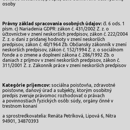
osoby
Právny základ spracovania osobných údajov:
čl. 6 ods. 1
písm. c) Nariadenia GDPR: zákon č. 431/2002 Z. z. o
účtovníctve v znení neskorších predpisov, zákon č. 222/2004
Z. z. o dani z pridanej hodnoty v znení neskorších
predpisov, zákon č. 40/1964 Zb. Občiansky zákonník v znení
neskorších predpisov, zákon č. 152/1994 Z. z. o sociálnom
fonde a o zmene a doplnení zákona č. 286/1992 Zb. o
daniach z príjmov v znení neskorších predpisov, zákon č.
311/2001 Z. z. Zákonník práce v znení neskorších predpisov
Kategórie príjemcov:
sociálna poisťovňa, zdravotné
poisťovne, daňový úrad a subjekty, ktorým osobitný
predpis zveruje právomoc rozhodovať o právach
a povinnostiach fyzických osôb: súdy, orgány činné v
trestnom konaní
a sprostredkovatelia: Renáta Petríková, Lipová 6, Nitra
94901, 34870393