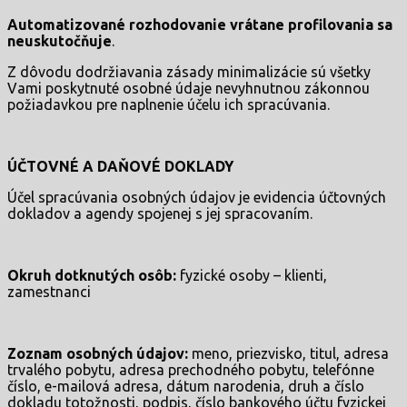
Automatizované rozhodovanie vrátane profilovania sa
neuskutočňuje
.
Z dôvodu dodržiavania zásady minimalizácie sú všetky
Vami poskytnuté osobné údaje nevyhnutnou zákonnou
požiadavkou pre naplnenie účelu ich spracúvania.
ÚČTOVNÉ A DAŇOVÉ DOKLADY
Účel spracúvania osobných údajov je evidencia účtovných
dokladov a agendy spojenej s jej spracovaním.
Okruh dotknutých osôb:
fyzické osoby – klienti,
zamestnanci
Zoznam osobných údajov:
meno, priezvisko, titul, adresa
trvalého pobytu, adresa prechodného pobytu, telefónne
číslo, e-mailová adresa, dátum narodenia, druh a číslo
dokladu totožnosti, podpis, číslo bankového účtu fyzickej