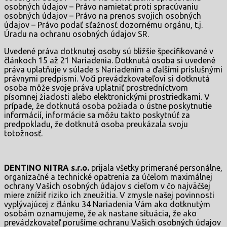
osobných údajov – Právo namietať proti spracúvaniu
osobných údajov – Právo na prenos svojich osobných
údajov – Právo podať sťažnosť dozornému orgánu, t.j.
Úradu na ochranu osobných údajov SR.
Uvedené práva dotknutej osoby sú bližšie špecifikované v
článkoch 15 až 21 Nariadenia. Dotknutá osoba si uvedené
práva uplatňuje v súlade s Nariadením a ďalšími príslušnými
právnymi predpismi. Voči prevádzkovateľovi si dotknutá
osoba môže svoje práva uplatniť prostredníctvom
písomnej žiadosti alebo elektronickými prostriedkami. V
prípade, že dotknutá osoba požiada o ústne poskytnutie
informácií, informácie sa môžu takto poskytnúť za
predpokladu, že dotknutá osoba preukázala svoju
totožnosť.
DENTINO NITRA s.r.o.
prijala všetky primerané personálne,
organizačné a technické opatrenia za účelom maximálnej
ochrany Vašich osobných údajov s cieľom v čo najväčšej
miere znížiť riziko ich zneužitia. V zmysle našej povinnosti
vyplývajúcej z článku 34 Nariadenia Vám ako dotknutým
osobám oznamujeme, že ak nastane situácia, že ako
prevádzkovateľ porušíme ochranu Vašich osobných údajov