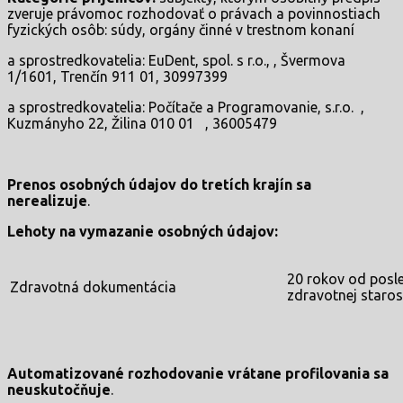
zveruje právomoc rozhodovať o právach a povinnostiach
fyzických osôb: súdy, orgány činné v trestnom konaní
a sprostredkovatelia: EuDent, spol. s r.o., , Švermova
1/1601, Trenčín 911 01, 30997399
a sprostredkovatelia: Počítače a Programovanie, s.r.o. ,
Kuzmányho 22, Žilina 010 01 , 36005479
Prenos osobných údajov do tretích krajín sa
nerealizuje
.
Lehoty na vymazanie osobných údajov:
20 rokov od posl
Zdravotná dokumentácia
zdravotnej starost
Automatizované rozhodovanie vrátane profilovania sa
neuskutočňuje
.