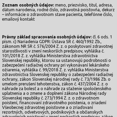
Zoznam osobných údajov:
meno, priezvisko, titul, adresa,
dátum narodenia, rodné číslo, zdravotná poisťovňa, dekurz
– informácie o zdravotnom stave pacienta, telefónne číslo,
emailový kontakt
Právny základ spracovania osobných údajov:
čl. 6 ods. 1
písm. c) Nariadenia GDPR: Ústava SR č. 460/1992 Zb.,
zákonom NR SR č. 576/2004 Z. z. o poskytovaní zdravotnej
starostlivosti v znení neskorších predpisov, vyhláška č.
101/2018 Z. z. vyhláška Ministerstva zdravotníctva
Slovenskej republiky, ktorou sa ustanovujú podrobnosti o
zabezpečení radiačnej ochrany pri vykonávaní lekárskeho
ožiarenia, vyhláška č. 99/2018 Z. z. vyhláška Ministerstva
zdravotníctva Slovenskej republiky o zabezpečení radiačnej
ochrany, zákon Slovenskej národnej rady č. 73/1986 Zb. o
umelom prerušení tehotenstva, zákon č. 437/2004 Z. z. o
náhrade za bolesť a o náhrade za sťaženie spoločenského
uplatnenia a o zmene a doplnení zákona Národnej rady
Slovenskej republiky č. 273/1994 Z. z. o zdravotnom
poistení, financovaní zdravotného poistenia, o zriadení
Všeobecnej zdravotnej poisťovne a o zriaďovaní
rezortných, odvetvových, podnikových a občianskych
zdravotných poisťovní v znení neskorších predpisov, zákon