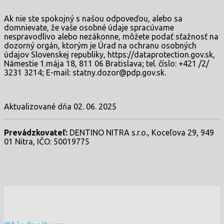
Ak nie ste spokojný s našou odpoveďou, alebo sa
domnievate, že vaše osobné údaje spracúvame
nespravodlivo alebo nezákonne, môžete podať sťažnosť na
dozorný orgán, ktorým je Úrad na ochranu osobných
údajov Slovenskej republiky, https://dataprotection.gov.sk,
Námestie 1.mája 18, 811 06 Bratislava; tel. číslo: +421 /2/
3231 3214; E-mail: statny.dozor@pdp.gov.sk.
Aktualizované dňa 02. 06. 2025
Prevádzkovateľ:
DENTINO NITRA s.r.o., Koceľova 29, 949
01 Nitra, IČO: 50019775