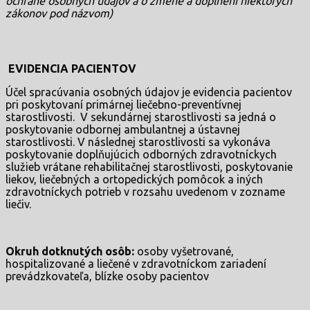
ochrane osobných údajov a o zmene a doplnení niektorých
zákonov pod názvom)
EVIDENCIA PACIENTOV
Účel spracúvania osobných údajov je evidencia pacientov
pri poskytovaní primárnej liečebno-preventívnej
starostlivosti. V sekundárnej starostlivosti sa jedná o
poskytovanie odbornej ambulantnej a ústavnej
starostlivosti. V následnej starostlivosti sa vykonáva
poskytovanie doplňujúcich odborných zdravotníckych
služieb vrátane rehabilitačnej starostlivosti, poskytovanie
liekov, liečebných a ortopedických pomôcok a iných
zdravotníckych potrieb v rozsahu uvedenom v zozname
liečiv.
Okruh dotknutých osôb:
osoby vyšetrované,
hospitalizované a liečené v zdravotníckom zariadení
prevádzkovateľa, blízke osoby pacientov