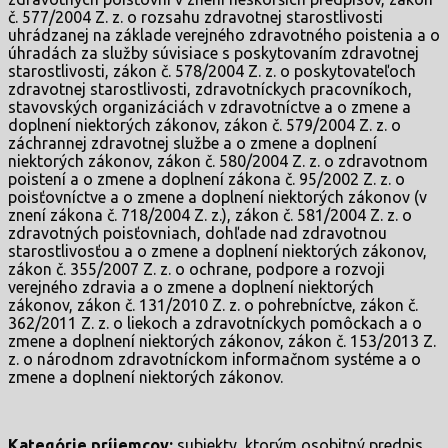
č. 577/2004 Z. z. o rozsahu zdravotnej starostlivosti
uhrádzanej na základe verejného zdravotného poistenia a o
úhradách za služby súvisiace s poskytovaním zdravotnej
starostlivosti, zákon č. 578/2004 Z. z. o poskytovateľoch
zdravotnej starostlivosti, zdravotníckych pracovníkoch,
stavovských organizáciách v zdravotníctve a o zmene a
doplnení niektorých zákonov, zákon č. 579/2004 Z. z. o
záchrannej zdravotnej službe a o zmene a doplnení
niektorých zákonov, zákon č. 580/2004 Z. z. o zdravotnom
poistení a o zmene a doplnení zákona č. 95/2002 Z. z. o
poisťovníctve a o zmene a doplnení niektorých zákonov (v
znení zákona č. 718/2004 Z. z.), zákon č. 581/2004 Z. z. o
zdravotných poisťovniach, dohľade nad zdravotnou
starostlivosťou a o zmene a doplnení niektorých zákonov,
zákon č. 355/2007 Z. z. o ochrane, podpore a rozvoji
verejného zdravia a o zmene a doplnení niektorých
zákonov, zákon č. 131/2010 Z. z. o pohrebníctve, zákon č.
362/2011 Z. z. o liekoch a zdravotníckych pomôckach a o
zmene a doplnení niektorých zákonov, zákon č. 153/2013 Z.
z. o národnom zdravotníckom informačnom systéme a o
zmene a doplnení niektorých zákonov.
Kategórie príjemcov:
subjekty, ktorým osobitný predpis