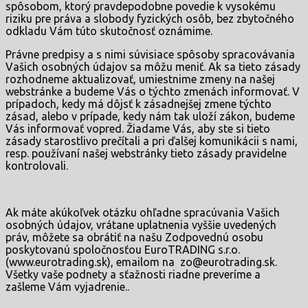
spôsobom, ktorý pravdepodobne povedie k vysokému
riziku pre práva a slobody fyzických osôb, bez zbytočného
odkladu Vám túto skutočnosť oznámime.
Právne predpisy a s nimi súvisiace spôsoby spracovávania
Vašich osobných údajov sa môžu meniť. Ak sa tieto zásady
rozhodneme aktualizovať, umiestnime zmeny na našej
webstránke a budeme Vás o týchto zmenách informovať. V
prípadoch, kedy má dôjsť k zásadnejšej zmene týchto
zásad, alebo v prípade, kedy nám tak uloží zákon, budeme
Vás informovať vopred. Žiadame Vás, aby ste si tieto
zásady starostlivo prečítali a pri ďalšej komunikácii s nami,
resp. používaní našej webstránky tieto zásady pravidelne
kontrolovali.
Ak máte akúkoľvek otázku ohľadne spracúvania Vašich
osobných údajov, vrátane uplatnenia vyššie uvedených
práv, môžete sa obrátiť na našu Zodpovednú osobu
poskytovanú spoločnosťou EuroTRADING s.r.o.
(www.eurotrading.sk), emailom na zo@eurotrading.sk.
Všetky vaše podnety a sťažnosti riadne preveríme a
zašleme Vám vyjadrenie..