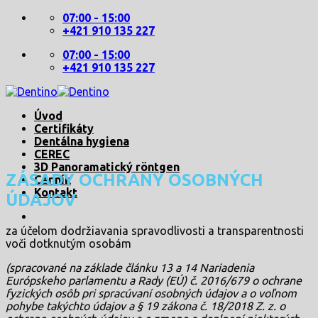
Skip
07:00 - 15:00
to
+421 910 135 227
content
07:00 - 15:00
+421 910 135 227
Úvod
Certifikáty
Dentálna hygiena
CEREC
3D Panoramatický röntgen
ZÁSADY OCHRANY OSOBNÝCH
Cenník
Kontakt
ÚDAJOV
za účelom dodržiavania spravodlivosti a transparentnosti
voči dotknutým osobám
(spracované na základe článku 13 a 14 Nariadenia
Európskeho parlamentu a Rady (EÚ) č. 2016/679 o ochrane
fyzických osôb pri spracúvaní osobných údajov a o voľnom
pohybe takýchto údajov a § 19 zákona č. 18/2018 Z. z. o